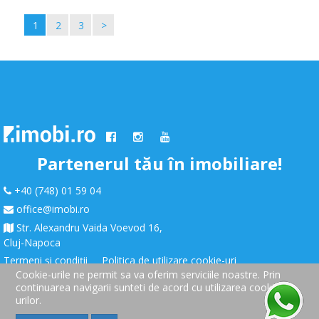
1
2
3
>
Partenerul tău în imobiliare!
+40 (748) 01 59 04
office@imobi.ro
Str. Alexandru Vaida Voevod 16,
Cluj-Napoca
Termeni și condiții
Politica de utilizare cookie-uri
Cookie-urile ne permit sa va oferim serviciile noastre. Prin
continuarea navigarii sunteti de acord cu utilizarea cookie-
urilor.