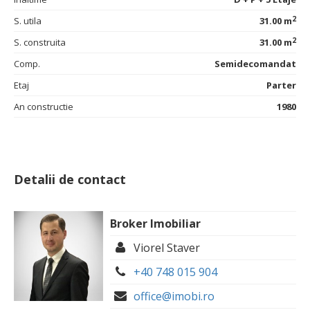
2
S. utila
31.00 m
2
S. construita
31.00 m
Comp.
Semidecomandat
Etaj
Parter
An constructie
1980
Detalii de contact
Broker Imobiliar
Viorel Staver
+40 748 015 904
office@imobi.ro