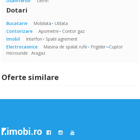
Usainterior
Lemn
Dotari
Bucatarie
Mobilata
Utilata
Contorizare
Apometre
Contor gaz
Imobil
Interfon
Spatii agrement
Electrocasnice
Masina de spalat rufe
Frigider
Cuptor
microunde
Aragaz
Oferte similare