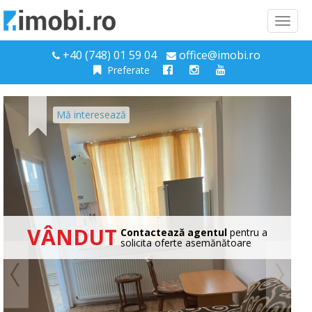
Toggl
naviga
+40 (748) 01 59 04
office@imobi.ro
Preferate
Mă interesează
VÂNDUT
Contactează agentul
pentru a
solicita oferte asemănătoare